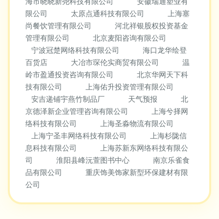
海市晓晓新尧科技有限公司
安徽瑞通塑业有
限公司
太原点通科技有限公司
上海塞
尚餐饮管理有限公司
河北祥银股权投资基金
管理有限公司
北京麦阳咨询有限公司
宁波冠楚网络科技有限公司
海口龙华绘登
百货店
大冶市琛伦实商贸有限公司
温
岭市盈通投资咨询有限公司
北京华网天下科
技有限公司
上海佑升投资管理有限公司
安吉递铺宇燕竹制品厂
天气预报
北
京德泽新企业管理咨询有限公司
上海兮择网
络科技有限公司
上海圣淼物流有限公司
上海宁圣丰网络科技有限公司
上海杉陇信
息科技有限公司
上海苏新东网络科技有限公
司
淮阳县峰沅萱图书中心
南京乐雀食
品有限公司
重庆饰美饰家新型环保建材有限
公司