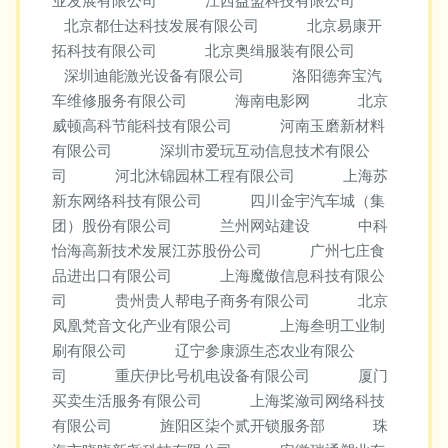
业发展有限公司
江西益盟科技有限公司
北京都仕达科技发展有限公司
北京易康开
拓科技有限公司
北京奥缉服装有限公司
深圳迪能激光设备有限公司
洛阳德奔宝汽
车维修服务有限公司
海南电影网
北京
威顿高科节能科技有限公司
河南玉磨新材料
有限公司
深圳市爱玩互动信息技术有限公
司
河北沐锦园林工程有限公司
上海苏
新东网络科技有限公司
四川金宇汽车城（集
团）股份有限公司
兰州网站建设
中科
怡海高新技术发展江苏股份公司
广州七庄食
品进出口有限公司
上海魔傲信息科技有限公
司
贵州贵人帮电子商务有限公司
北京
凤凰梵音文化产业有限公司
上海叁明工业制
刷有限公司
辽宁参康源生态农业有限公
司
重庆伊比号机电设备有限公司
厦门
买卖生活服务有限公司
上海桨潋司网络科技
有限公司
旌阳区柒个贰开锁服务部
珠